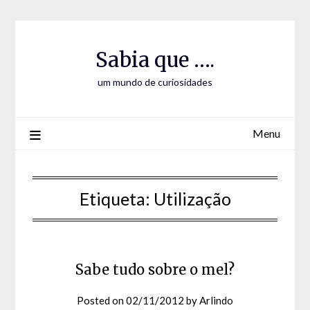
Skip
Skip
to
to
Content
content
Sabia que ….
um mundo de curiosidades
Menu
Etiqueta:
Utilização
Sabe tudo sobre o mel?
Posted on
02/11/2012
by
Arlindo