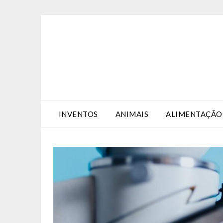
Skip
Skip
to
to
Content
content
INVENTOS
ANIMAIS
ALIMENTAÇÃO