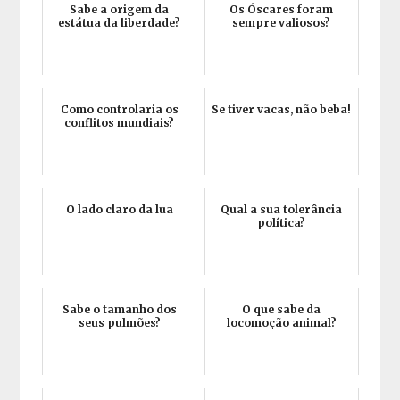
Sabe a origem da
Os Óscares foram
estátua da liberdade?
sempre valiosos?
Como controlaria os
Se tiver vacas, não beba!
conflitos mundiais?
O lado claro da lua
Qual a sua tolerância
política?
Sabe o tamanho dos
O que sabe da
seus pulmões?
locomoção animal?