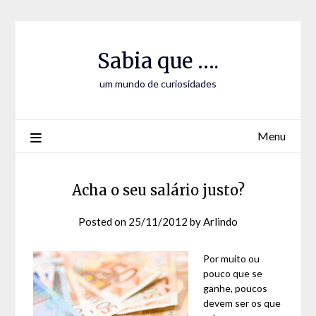
Skip
Skip
to
to
Content
content
Sabia que ….
um mundo de curiosidades
Menu
Acha o seu salário justo?
Posted on
25/11/2012
by
Arlindo
Por muito ou
pouco que se
ganhe, poucos
devem ser os que