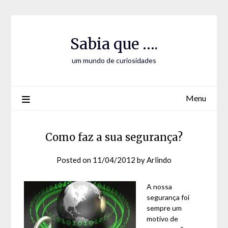
Skip
Skip
to
to
Content
content
Sabia que ….
um mundo de curiosidades
Menu
Como faz a sua segurança?
Posted on
11/04/2012
by
Arlindo
A nossa
segurança foi
sempre um
motivo de