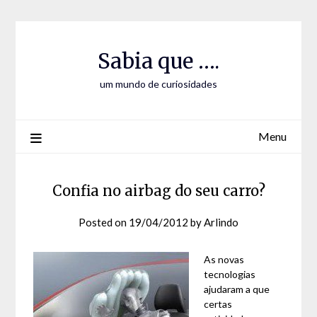
Skip
Skip
to
to
Content
content
Sabia que ….
um mundo de curiosidades
Menu
Confia no airbag do seu carro?
Posted on
19/04/2012
by
Arlindo
As novas
tecnologias
ajudaram a que
certas