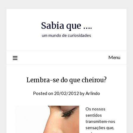
Skip
Skip
to
to
Content
content
Sabia que ….
um mundo de curiosidades
Menu
Lembra-se do que cheirou?
Posted on
20/02/2012
by
Arlindo
Os nossos
sentidos
transmitem-nos
sensações que,