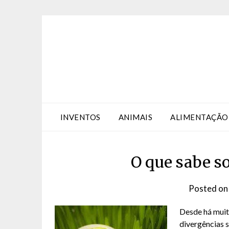
Skip
Skip
to
to
Content
content
INVENTOS
ANIMAIS
ALIMENTAÇÃO
O que sabe so
Posted o
Desde há muit
divergências s