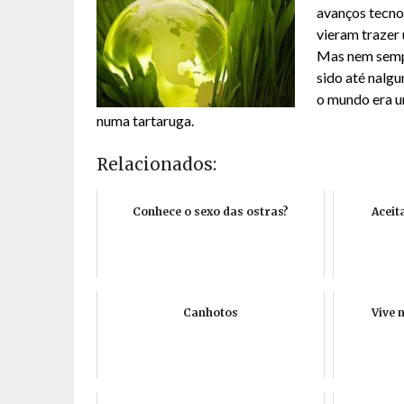
avanços tecnol
vieram trazer 
Mas nem sempr
sido até nalg
o mundo era u
numa tartaruga.
Relacionados:
Conhece o sexo das ostras?
Aceit
Canhotos
Vive 