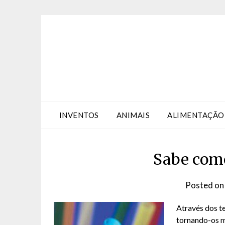
Skip
Skip
to
to
Content
content
INVENTOS
ANIMAIS
ALIMENTAÇÃO
Sabe como
Posted o
Através dos t
tornando-os m