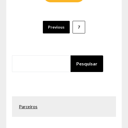
Paginação
Previous
7
dos
conteúdos
PESQUISAR
Pesquisar
Parceiros