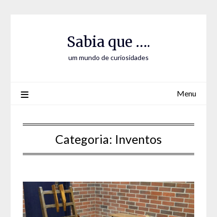
Skip
Skip
to
to
Content
content
Sabia que ….
um mundo de curiosidades
Menu
Categoria:
Inventos