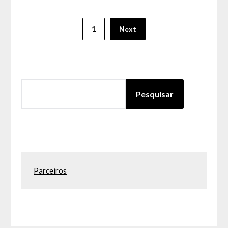
Paginação
1
Next
dos
conteúdos
PESQUISAR
Pesquisar
Parceiros