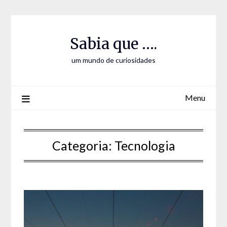
Skip
Skip
to
to
Content
content
Sabia que ….
um mundo de curiosidades
Menu
Categoria:
Tecnologia