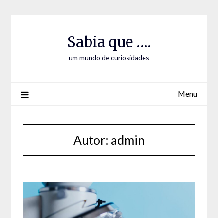
Skip
Skip
to
to
Content
content
Sabia que ….
um mundo de curiosidades
Menu
Autor:
admin