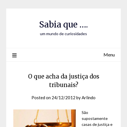
Skip
Skip
to
to
Content
content
Sabia que ….
um mundo de curiosidades
Menu
O que acha da justiça dos
tribunais?
Posted on
24/12/2012
by
Arlindo
São
supostamente
casas de justiça e