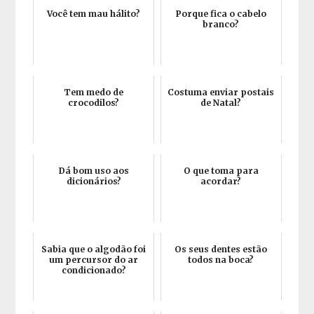
Você tem mau hálito?
Porque fica o cabelo
branco?
Tem medo de
Costuma enviar postais
crocodilos?
de Natal?
Dá bom uso aos
O que toma para
dicionários?
acordar?
Sabia que o algodão foi
Os seus dentes estão
um percursor do ar
todos na boca?
condicionado?