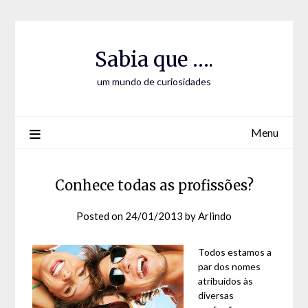
Skip
Skip
to
to
Content
content
Sabia que ….
um mundo de curiosidades
Menu
Conhece todas as profissões?
Posted on
24/01/2013
by
Arlindo
Todos estamos a
par dos nomes
atribuídos às
diversas