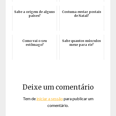
Sabe a origem de alguns
Costuma enviar postais
países?
de Natal?
Como vai o seu
Sabe quantos músculos
estômago?
mexe para rir?
Deixe um comentário
Tem de
iniciar a sessão
para publicar um
comentário.