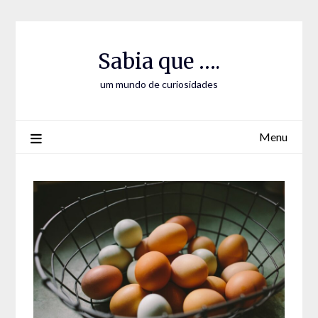
Skip
Skip
to
to
Content
content
Sabia que ….
um mundo de curiosidades
Menu