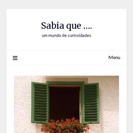
Skip
Skip
to
to
Content
content
Sabia que ….
um mundo de curiosidades
Menu