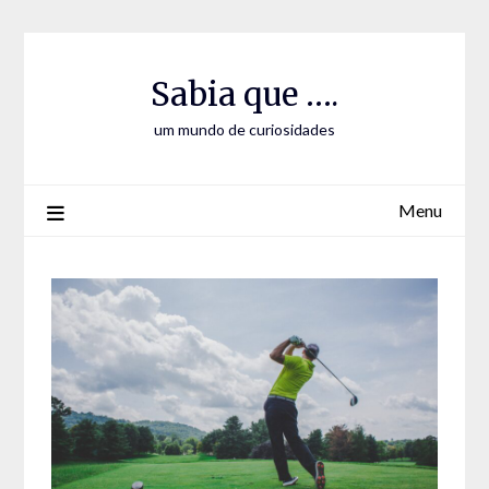
Skip
Skip
to
to
Content
content
Sabia que ….
um mundo de curiosidades
Menu