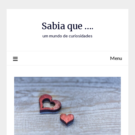
Skip
Skip
to
to
Content
content
Sabia que ….
um mundo de curiosidades
Menu