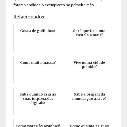
foram vendidos 6 exemplares no primeiro mês.
Relacionados:
Gosta de golfinhos?
Será que tem uma
costela a mais?
Come muita massa?
Vive numa cidade
poluída?
Sabe quando cria as
Sabe a origem da
suas impressões
numeração árabe?
digitais?
Como reage às aranhas?
Como queima as suas