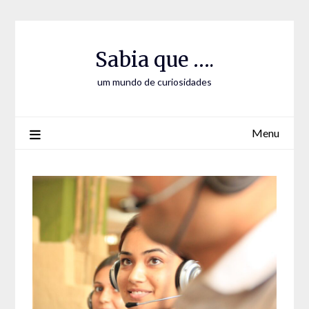
Skip
Skip
to
to
Content
content
Sabia que ….
um mundo de curiosidades
Menu