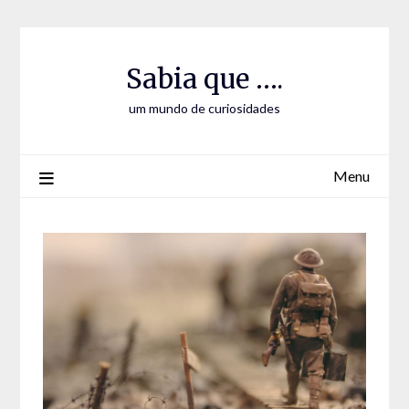
Skip
Skip
to
to
Content
content
Sabia que ….
um mundo de curiosidades
Menu