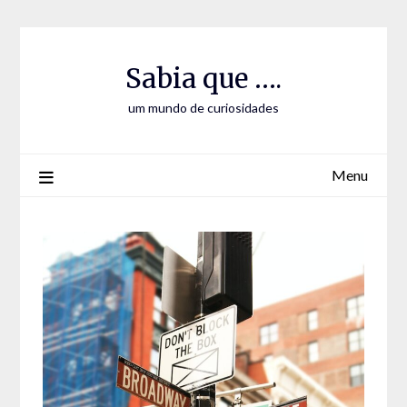
Skip
Skip
to
to
Content
content
Sabia que ….
um mundo de curiosidades
Menu