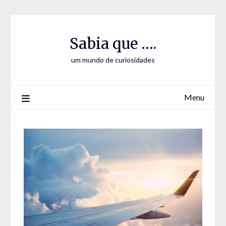
Skip
Skip
to
to
Content
content
Sabia que ….
um mundo de curiosidades
Menu