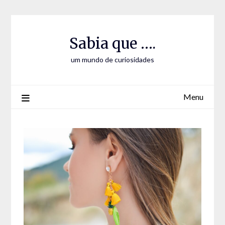
Skip
Skip
to
to
Content
content
Sabia que ….
um mundo de curiosidades
Menu