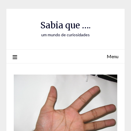
Skip
Skip
to
to
Content
content
Sabia que ….
um mundo de curiosidades
Menu