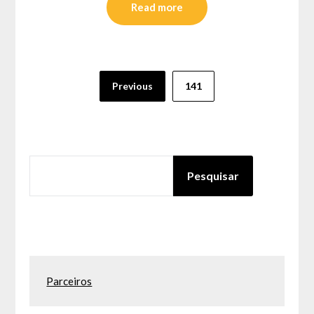
Read more
Paginação
Previous
141
dos
conteúdos
PESQUISAR
Pesquisar
Parceiros