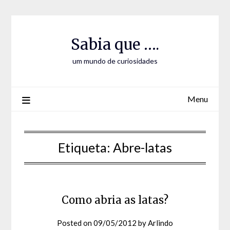
Skip
Skip
to
to
Content
content
Sabia que ….
um mundo de curiosidades
Menu
Etiqueta:
Abre-latas
Como abria as latas?
Posted on
09/05/2012
by
Arlindo