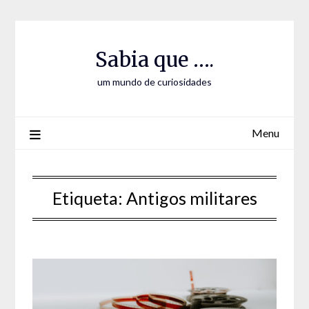
Skip
Skip
to
to
Content
content
Sabia que ….
um mundo de curiosidades
Menu
Etiqueta:
Antigos militares