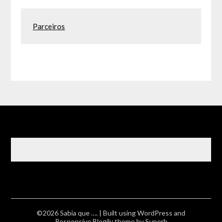
Parceiros
©2026 Sabia que ….
| Built using WordPress and
Responsive Blogily
theme by Superb