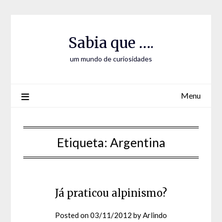
Skip
Skip
to
to
Content
content
Sabia que ….
um mundo de curiosidades
Menu
Etiqueta:
Argentina
Já praticou alpinismo?
Posted on
03/11/2012
by
Arlindo