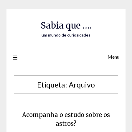
Skip
Skip
to
to
Content
content
Sabia que ….
um mundo de curiosidades
Menu
Etiqueta:
Arquivo
Acompanha o estudo sobre os
astros?