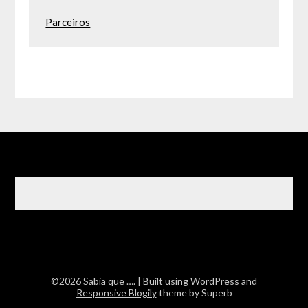
Parceiros
©2026 Sabia que ….
| Built using WordPress and
Responsive Blogily
theme by Superb