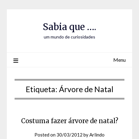
Skip
Skip
to
to
Content
content
Sabia que ….
um mundo de curiosidades
Menu
Etiqueta:
Árvore de Natal
Costuma fazer árvore de natal?
Posted on
30/03/2012
by
Arlindo