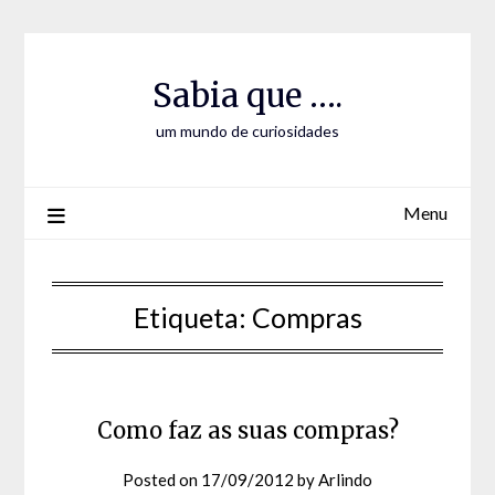
Skip
Skip
to
to
Content
content
Sabia que ….
um mundo de curiosidades
Menu
Etiqueta:
Compras
Como faz as suas compras?
Posted on
17/09/2012
by
Arlindo