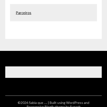
Parceiros
©2026 Sabia que ….
| Built using WordPress and
Responsive Blogily
theme by Superb