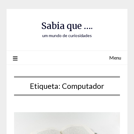
Skip
Skip
to
to
Content
content
Sabia que ….
um mundo de curiosidades
Menu
Etiqueta:
Computador