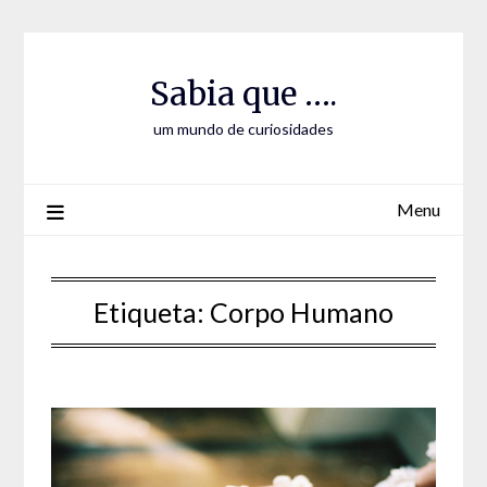
Skip
Skip
to
to
Content
content
Sabia que ….
um mundo de curiosidades
Menu
Etiqueta:
Corpo Humano