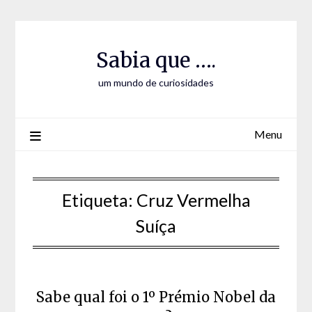
Skip
Skip
to
to
Content
content
Sabia que ….
um mundo de curiosidades
Menu
Etiqueta:
Cruz Vermelha
Suíça
Sabe qual foi o 1º Prémio Nobel da