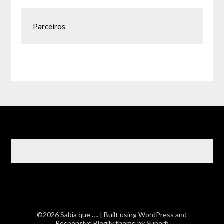
Parceiros
©2026 Sabia que ….
| Built using WordPress and
Responsive Blogily
theme by Superb