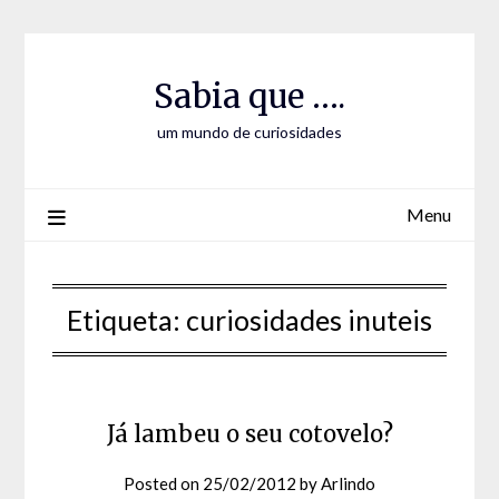
Skip
Skip
to
to
Content
content
Sabia que ….
um mundo de curiosidades
Menu
Etiqueta:
curiosidades inuteis
Já lambeu o seu cotovelo?
Posted on
25/02/2012
by
Arlindo