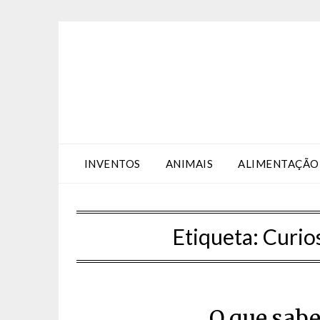
Skip
Skip
to
to
Content
content
INVENTOS
ANIMAIS
ALIMENTAÇÃO
Etiqueta:
Curio
O que sab