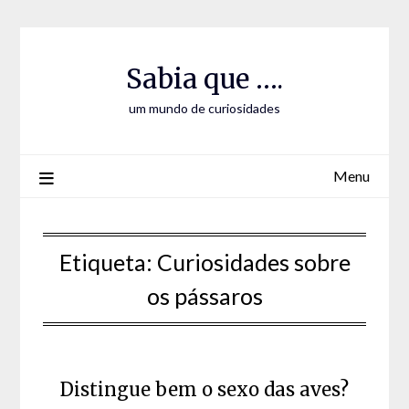
Skip
Skip
to
to
Content
content
Sabia que ….
um mundo de curiosidades
Menu
Etiqueta:
Curiosidades sobre
os pássaros
Distingue bem o sexo das aves?