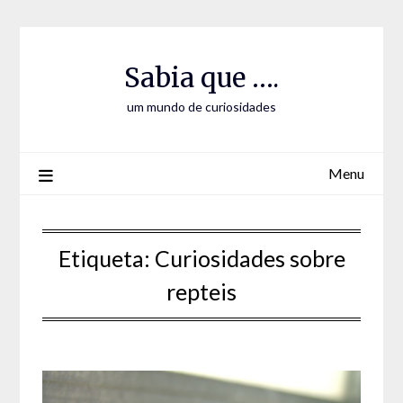
Skip
Skip
to
to
Content
content
Sabia que ….
um mundo de curiosidades
Menu
Etiqueta:
Curiosidades sobre
repteis