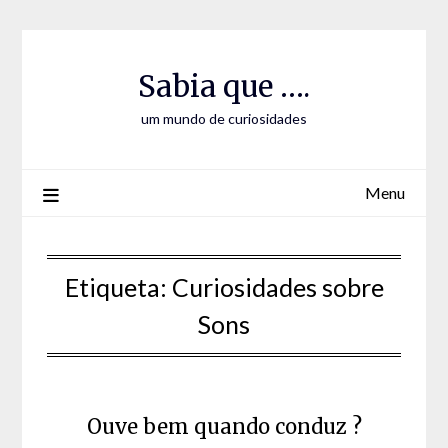
Skip
Skip
to
to
Content
content
Sabia que ….
um mundo de curiosidades
Menu
Etiqueta:
Curiosidades sobre
Sons
Ouve bem quando conduz ?