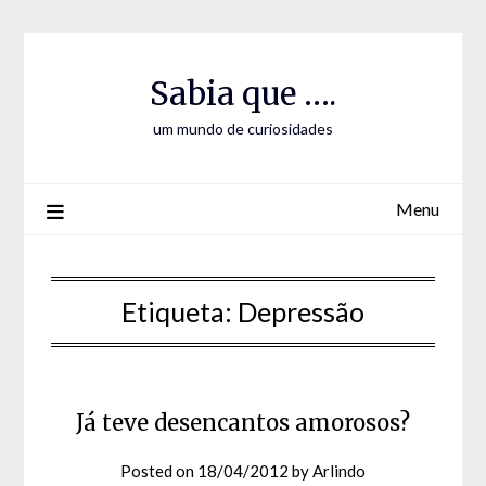
Skip
Skip
to
to
Content
content
Sabia que ….
um mundo de curiosidades
Menu
Etiqueta:
Depressão
Já teve desencantos amorosos?
Posted on
18/04/2012
by
Arlindo