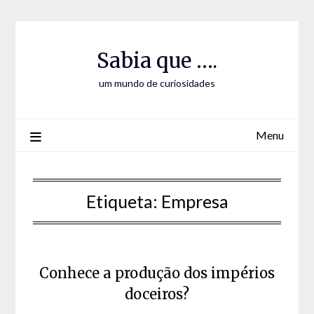
Skip
Skip
to
to
Content
content
Sabia que ….
um mundo de curiosidades
Menu
Etiqueta:
Empresa
Conhece a produção dos impérios
doceiros?