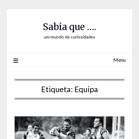
Skip
Skip
to
to
Content
content
Sabia que ….
um mundo de curiosidades
Menu
Etiqueta:
Equipa