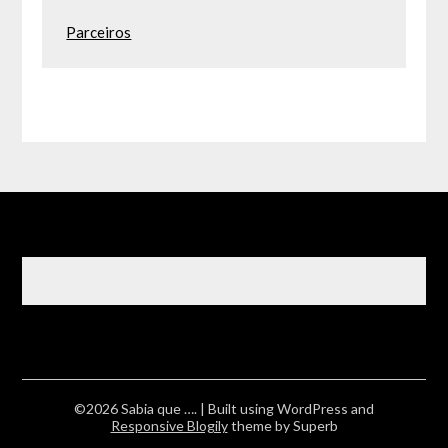
Parceiros
©2026 Sabia que ….
| Built using WordPress and
Responsive Blogily
theme by Superb