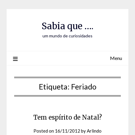
Skip
Skip
to
to
Content
content
Sabia que ….
um mundo de curiosidades
Menu
Etiqueta:
Feriado
Tem espírito de Natal?
Posted on
16/11/2012
by
Arlindo