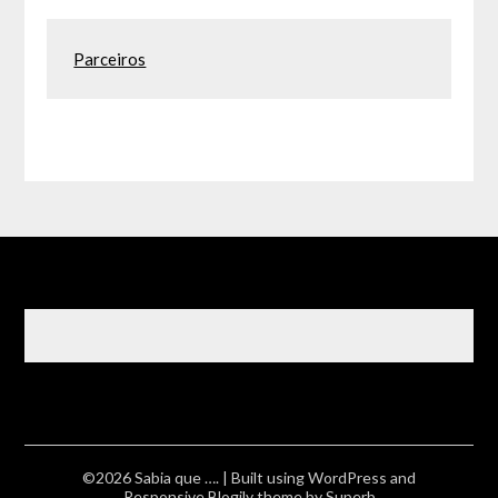
Parceiros
©2026 Sabia que ….
| Built using WordPress and
Responsive Blogily
theme by Superb