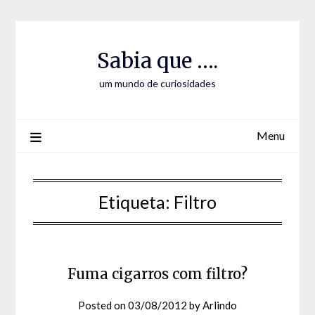
Skip
Skip
to
to
Content
content
Sabia que ….
um mundo de curiosidades
Menu
Etiqueta:
Filtro
Fuma cigarros com filtro?
Posted on
03/08/2012
by
Arlindo