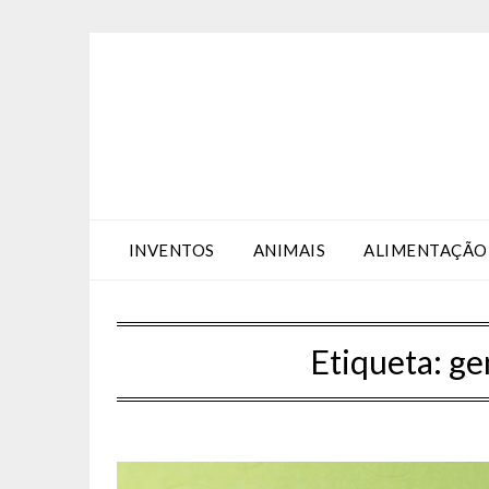
Skip
Skip
to
to
Content
content
INVENTOS
ANIMAIS
ALIMENTAÇÃO
Etiqueta:
ge