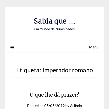
Skip
Skip
to
to
Content
content
Sabia que ….
um mundo de curiosidades
Menu
Etiqueta:
Imperador romano
O que lhe dá prazer?
Posted on
05/05/2012
by
Arlindo