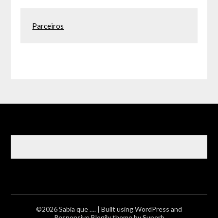
Parceiros
©2026 Sabia que ….
| Built using WordPress and
Responsive Blogily
theme by Superb