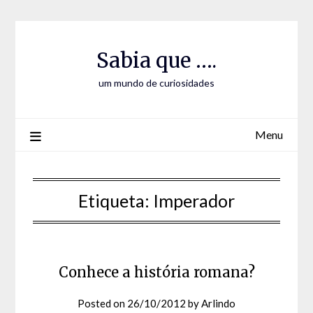
Skip
Skip
to
to
Content
content
Sabia que ….
um mundo de curiosidades
Menu
Etiqueta:
Imperador
Conhece a história romana?
Posted on
26/10/2012
by
Arlindo