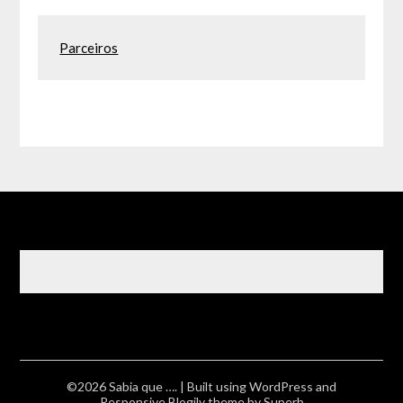
Parceiros
©2026 Sabia que ….
| Built using WordPress and
Responsive Blogily
theme by Superb