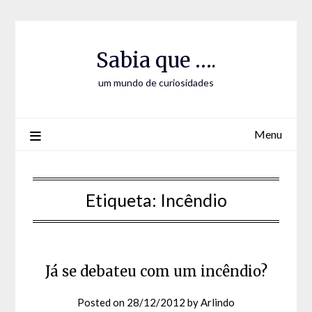
Skip
Skip
to
to
Content
content
Sabia que ….
um mundo de curiosidades
Menu
Etiqueta:
Incêndio
Já se debateu com um incêndio?
Posted on
28/12/2012
by
Arlindo