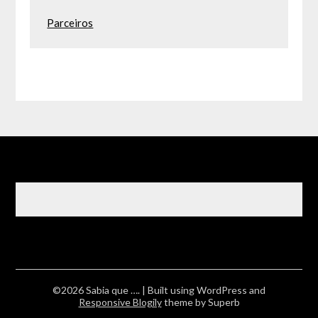
Parceiros
©2026 Sabia que ….
| Built using WordPress and
Responsive Blogily
theme by Superb