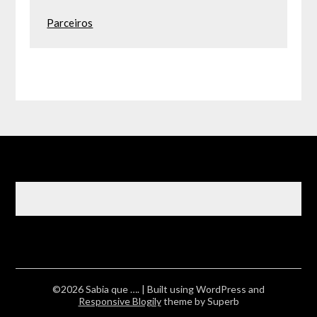
Parceiros
©2026 Sabia que ….
| Built using WordPress and
Responsive Blogily
theme by Superb