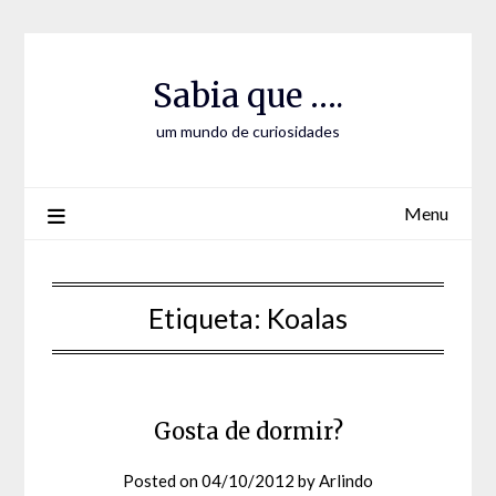
Skip
Skip
to
to
Content
content
Sabia que ….
um mundo de curiosidades
Menu
Etiqueta:
Koalas
Gosta de dormir?
Posted on
04/10/2012
by
Arlindo