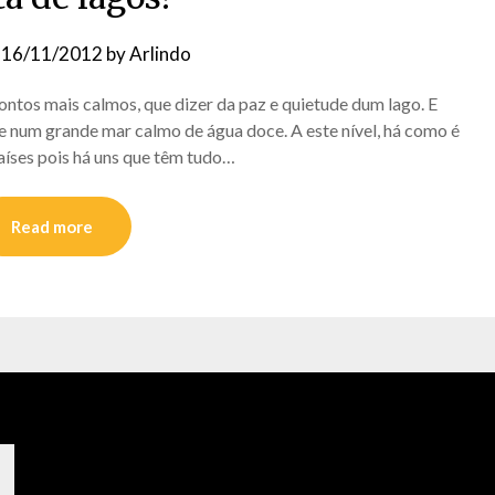
n
16/11/2012
by
Arlindo
ntos mais calmos, que dizer da paz e quietude dum lago. E
e num grande mar calmo de água doce. A este nível, há como é
aíses pois há uns que têm tudo…
Read more