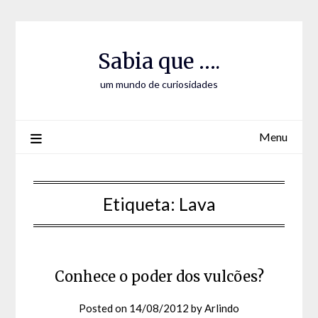
Skip
Skip
to
to
Content
content
Sabia que ….
um mundo de curiosidades
Menu
Etiqueta:
Lava
Conhece o poder dos vulcões?
Posted on
14/08/2012
by
Arlindo