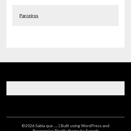
Parceiros
©2026 Sabia que ….
| Built using WordPress and
Responsive Blogily
theme by Superb