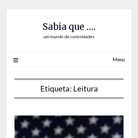
Skip
Skip
to
to
Content
content
Sabia que ….
um mundo de curiosidades
Menu
Etiqueta:
Leitura